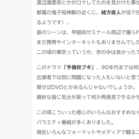
渡辺満里奈とかがロケしてたのを見かけた事
都電の鬼子母神駅の近くに、
緒方直人
が役で
るようです）、
昼のシーンは、早稲田ゼミナール周辺で撮ら
まだ携帯やインターネットもありませんでし
この頃の東京っていうか、世の中は良かった
このドラマ
「予備校ブギ」
、90年代までは
出演者では別に問題になった人もいないと思
探せばDVDとかあるんじゃないでしょうか。
微妙な昔に気分が戻って何か再発見できるか
この頃こういった感じのいろんなおすすめな
バラエティ番組が多くありました。
現在いろんなフォーマットやメディアで観る