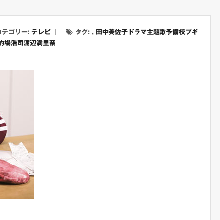
カテゴリー:
テレビ
タグ: ,
田中美佐子
ドラマ
主題歌
予備校ブギ
的場浩司
渡辺満里奈
FX
テレビ
すすめ
「あまえないでよ」っていう
にん
ドラマ1987
登場
ィ「