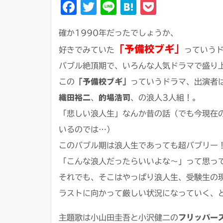
Facebook
Twitter
Line
Hatena
Pocket
確か1990年だったでしょうか、
「予備校ブギ」
好きでみていた
っていうド
バブル絶頂期で、いろんな人気ドラマで盛り
この
「予備校ブギ」
っていうドラマ、出演者
織田裕二
、
的場浩司
、の浪人3人組！。
「悲しい浪人生」なんか昔の話（でも今現在
いるのでは…）
このバブル期は浪人生であっても超バブリー
「こんな浪人だったらいいよな～」って思っ
それでも、そこはやっぱり浪人生、受験生の
ラストに向かって厳しい状況になっていく、
主題歌は小山田圭吾と小沢健二の
フリッパー