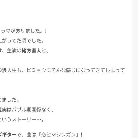
ラマがありました。!
上がってた頃でした。
は、主演の
緒方直人
と、
の浪人生も、
ビミョウにそんな感じになってきてしまって
！
てました。
現実はバブル期関係なく、
というストーリー…。
ズギター
で、曲は「恋とマシンガン」!