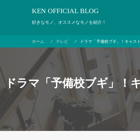
コ
KEN OFFICIAL BLOG
ン
テ
好きなモノ、オススメなモノを紹介！
ン
ツ
へ
ホーム
テレビ
ドラマ「予備校ブギ」！キャス
ス
キ
ッ
プ
ドラマ「予備校ブギ」！