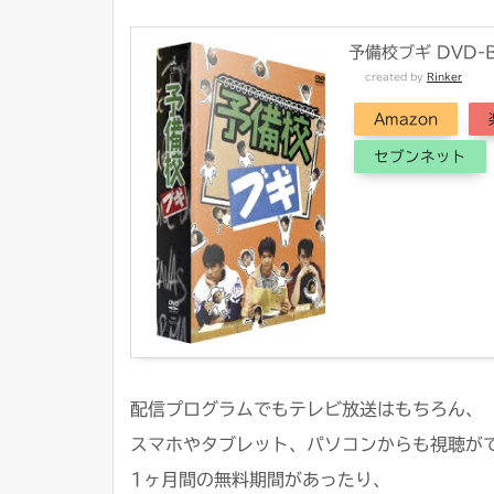
予備校ブギ DVD-
created by
Rinker
Amazon
セブンネット
配信プログラムでも
テレビ放送はもちろん、
スマホやタブレット、
パソコンからも視聴が
1ヶ月間の無料期間があったり、