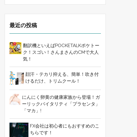
最近の投稿
翻訳機といえばPOCKETALKポケトー
ク！スゴい！さんまさんのCMで大人
気！
顔汗・テカリ抑える、簡単！吹き付
けるだけ、トリムクール！
にんにく卵黄の健康家族から登場！ガ
ーリックバイタリティ「プラセンタ」
「マカ」!
FX会社は初心者にもおすすめのこ
ちらです！