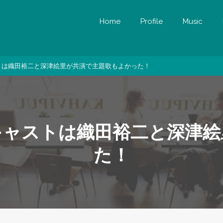
Home
Profile
Music
トは織田裕二と深津絵里が共演で主題歌もよかった！
キャストは織田裕二と深津絵
た！