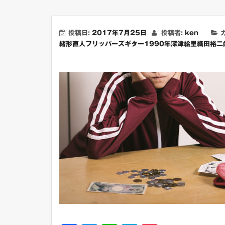
投稿日:
2017年7月25日
投稿者:
ken
緒形直人
フリッパーズギター
1990年
深津絵里
織田裕二
FX会社は初心者にもお
のこちらです！