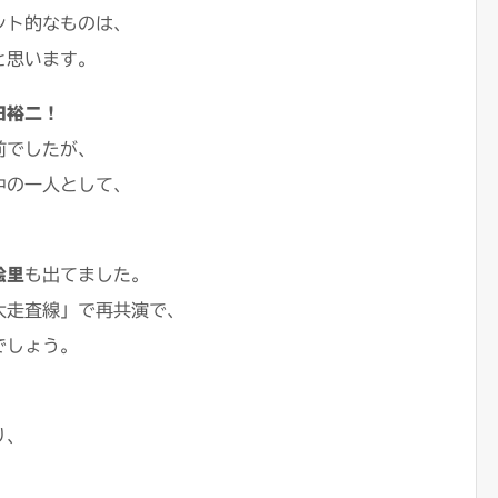
ント的なものは、
と思います。
田裕二！
前でしたが、
中の一人として、
絵里
も出てました。
大走査線」で再共演で、
でしょう。
り、
、