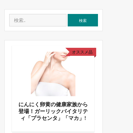
検
索:
オススメ品
にく卵黄の健康家族から
めちゃイケととんねるず
！ガーリックバイタリテ
終回！メンバー今まで「
プラセンタ」「マカ」!
れさま」「ありがとう