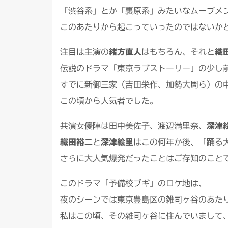
「渋谷系」とか「裏原系」みたいなムーブメ
このあたりから起こっていったのではないか
注目は主演の
緒方直人
はもちろん、それと
織
伝説のドラマ「東京ラブストーリー」の少し
すでに新御三家（吉田栄作、加勢大周ら）の
この頃から人気者でした。
共演女優陣は田中美佐子、渡辺満里奈、
深津
織田裕二
と
深津絵里
はこの何年か後、「踊る
さらに大人気爆発だったことはご存知のこと
このドラマ「予備校ブギ」のロケ地は、
夜のシーンでは東京豊島区の雑司ヶ谷のあた
私はこの頃、その雑司ヶ谷に住んでいまして