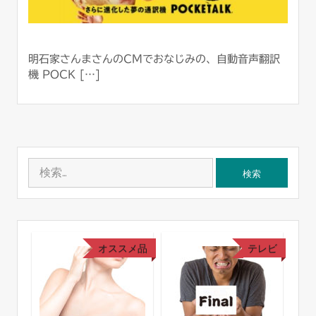
明石家さんまさんのCMでおなじみの、自動音声翻訳
機 POCK […]
検
索:
レビ
オススメ品
テレビ