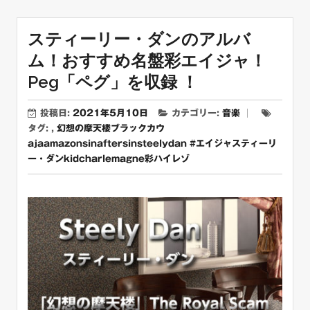
スティーリー・ダンのアルバ
ム！おすすめ名盤彩エイジャ！
Peg「ペグ」を収録 ！
投稿日:
2021年5月10日
カテゴリー:
音楽
タグ: ,
幻想の摩天楼
ブラックカウ
aja
amazon
sinaftersin
steelydan #エイジャ
スティーリ
ー・ダン
kidcharlemagne
彩
ハイレゾ