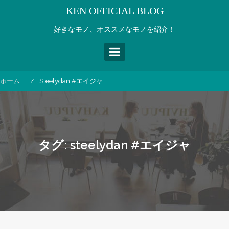
コ
KEN OFFICIAL BLOG
ン
テ
好きなモノ、オススメなモノを紹介！
ン
ツ
へ
ス
ホーム
Steelydan #エイジャ
キ
ッ
プ
タグ:
steelydan #エイジャ