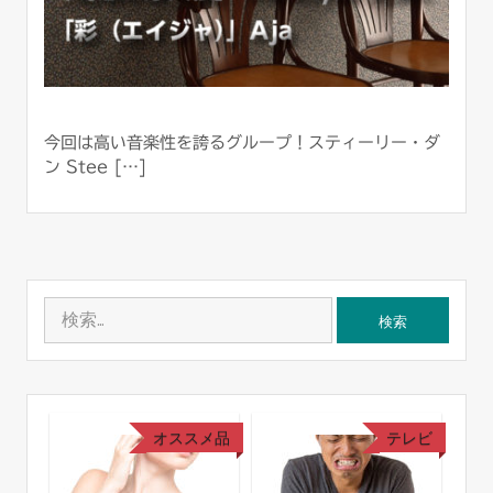
今回は高い音楽性を誇るグループ！スティーリー・ダ
ン Stee […]
検
索:
レビ
オススメ品
テレビ