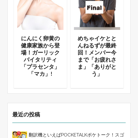
で
にんにく卵黄の
めちゃイケとと
ド
健康家族から登
んねるずが最終
場！ガーリック
回！メンバー今
バイタリティ
まで「お疲れさ
「プラセンタ」
ま」「ありがと
「マカ」!
う」
最近の投稿
翻訳機といえばPOCKETALKポケトーク！スゴ