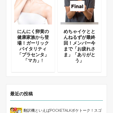
で
にんにく卵黄の
めちゃイケとと
ド
健康家族から登
んねるずが最終
場！ガーリック
回！メンバー今
バイタリティ
まで「お疲れさ
「プラセンタ」
ま」「ありがと
「マカ」!
う」
最近の投稿
翻訳機といえばPOCKETALKポケトーク！スゴ