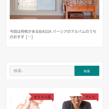
今回は何枚かあるBASIA バーシアのアルバムのうち
のおすす […]
検
索:
レビ
オススメ品
テレビ